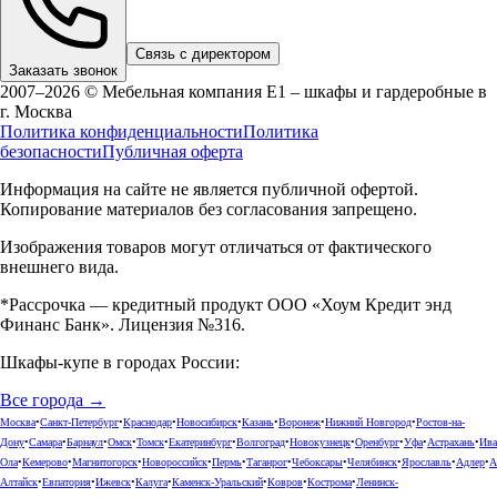
Связь с директором
Заказать звонок
2007–2026 © Мебельная компания Е1 – шкафы и гардеробные в
г.
Москва
Политика конфиденциальности
Политика
безопасности
Публичная оферта
Информация на сайте не является публичной офертой.
Копирование материалов без согласования запрещено.
Изображения товаров могут отличаться от фактического
внешнего вида.
*Рассрочка — кредитный продукт ООО «Хоум Кредит энд
Финанс Банк». Лицензия №316.
Шкафы-купе в городах России:
Все города →
Москва
•
Санкт-Петербург
•
Краснодар
•
Новосибирск
•
Казань
•
Воронеж
•
Нижний Новгород
•
Ростов-на-
Дону
•
Самара
•
Барнаул
•
Омск
•
Томск
•
Екатеринбург
•
Волгоград
•
Новокузнецк
•
Оренбург
•
Уфа
•
Астрахань
•
Ива
Ола
•
Кемерово
•
Магнитогорск
•
Новороссийск
•
Пермь
•
Таганрог
•
Чебоксары
•
Челябинск
•
Ярославль
•
Адлер
•
А
Алтайск
•
Евпатория
•
Ижевск
•
Калуга
•
Каменск-Уральский
•
Ковров
•
Кострома
•
Ленинск-