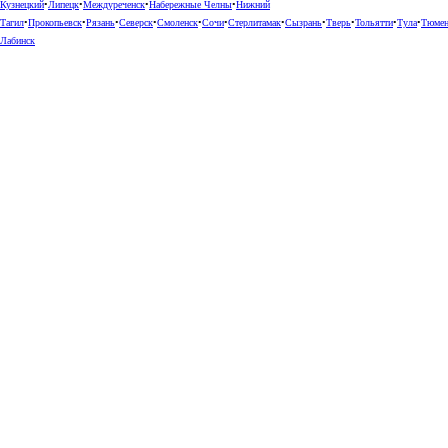
Кузнецкий
•
Липецк
•
Междуреченск
•
Набережные Челны
•
Нижний
Тагил
•
Прокопьевск
•
Рязань
•
Северск
•
Смоленск
•
Сочи
•
Стерлитамак
•
Сызрань
•
Тверь
•
Тольятти
•
Тула
•
Тюме
Лабинск