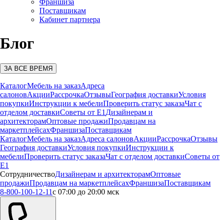
Франшиза
Поставщикам
Кабинет партнера
Блог
ЗА ВСЕ ВРЕМЯ
Каталог
Мебель на заказ
Адреса
салонов
Акции
Рассрочка
Отзывы
География доставки
Условия
покупки
Инструкции к мебели
Проверить статус заказа
Чат с
отделом доставки
Советы от Е1
Дизайнерам и
архитекторам
Оптовые продажи
Продавцам на
маркетплейсах
Франшиза
Поставщикам
Каталог
Мебель на заказ
Адреса салонов
Акции
Рассрочка
Отзывы
География доставки
Условия покупки
Инструкции к
мебели
Проверить статус заказа
Чат с отделом доставки
Советы от
Е1
Сотрудничество
Дизайнерам и архитекторам
Оптовые
продажи
Продавцам на маркетплейсах
Франшиза
Поставщикам
8-800-100-12-11
с 07:00 до 20:00 мск