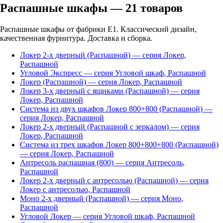
Распашные шкафы
—
21
товаров
Распашные шкафы от фабрики Е1. Классический дизайн,
качественная фурнитура. Доставка и сборка.
Локер 2-х дверный (Распашной)
— серия
Локер
,
Распашной
Угловой Экспресс
— серия
Угловой шкаф
,
Распашной
Локер (Распашной)
— серия
Локер
,
Распашной
Локер 3-х дверный с ящиками (Распашной)
— серия
Локер
,
Распашной
Система из двух шкафов Локер 800+800 (Распашной)
—
серия
Локер
,
Распашной
Локер 2-х дверный (Распашной с зеркалом)
— серия
Локер
,
Распашной
Система из трех шкафов Локер 800+800+800 (Распашной)
— серия
Локер
,
Распашной
Антресоль распашная (800)
— серия
Антресоль
,
Распашной
Локер 2-х дверный с антресолью (Распашной)
— серия
Локер с антресолью
,
Распашной
Моно 2-х дверный (Распашной)
— серия
Моно
,
Распашной
Угловой Локер
— серия
Угловой шкаф
,
Распашной