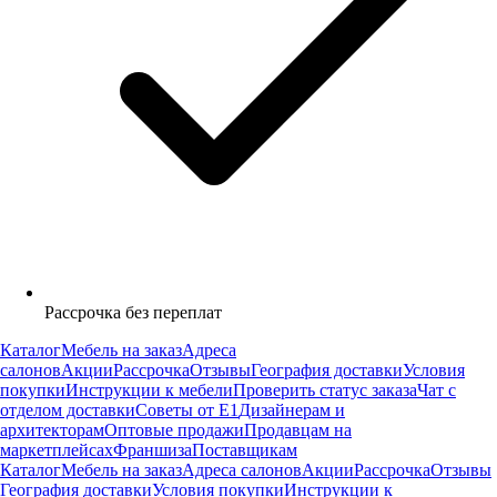
Рассрочка без переплат
Каталог
Мебель на заказ
Адреса
салонов
Акции
Рассрочка
Отзывы
География доставки
Условия
покупки
Инструкции к мебели
Проверить статус заказа
Чат с
отделом доставки
Советы от Е1
Дизайнерам и
архитекторам
Оптовые продажи
Продавцам на
маркетплейсах
Франшиза
Поставщикам
Каталог
Мебель на заказ
Адреса салонов
Акции
Рассрочка
Отзывы
География доставки
Условия покупки
Инструкции к