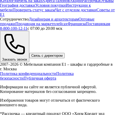
Каталог
Мебель на заказ
Адреса салонов
Акции
Рассрочка
Отзывы
География доставки
Условия покупки
Инструкции к
мебели
Проверить статус заказа
Чат с отделом доставки
Советы от
Е1
Сотрудничество
Дизайнерам и архитекторам
Оптовые
продажи
Продавцам на маркетплейсах
Франшиза
Поставщикам
8-800-100-12-11
с 07:00 до 20:00 мск
Связь с директором
Заказать звонок
2007–2026 © Мебельная компания Е1 – шкафы и гардеробные в
г.
Москва
Политика конфиденциальности
Политика
безопасности
Публичная оферта
Информация на сайте не является публичной офертой.
Копирование материалов без согласования запрещено.
Изображения товаров могут отличаться от фактического
внешнего вида.
*Рассрочка — кредитный продукт ООО «Хоум Кредит энд