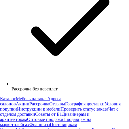
Рассрочка без переплат
Каталог
Мебель на заказ
Адреса
салонов
Акции
Рассрочка
Отзывы
География доставки
Условия
покупки
Инструкции к мебели
Проверить статус заказа
Чат с
отделом доставки
Советы от Е1
Дизайнерам и
архитекторам
Оптовые продажи
Продавцам на
маркетплейсах
Франшиза
Поставщикам