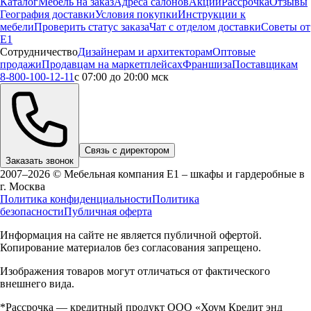
Каталог
Мебель на заказ
Адреса салонов
Акции
Рассрочка
Отзывы
География доставки
Условия покупки
Инструкции к
мебели
Проверить статус заказа
Чат с отделом доставки
Советы от
Е1
Сотрудничество
Дизайнерам и архитекторам
Оптовые
продажи
Продавцам на маркетплейсах
Франшиза
Поставщикам
8-800-100-12-11
с 07:00 до 20:00 мск
Связь с директором
Заказать звонок
2007–2026 © Мебельная компания Е1 – шкафы и гардеробные в
г.
Москва
Политика конфиденциальности
Политика
безопасности
Публичная оферта
Информация на сайте не является публичной офертой.
Копирование материалов без согласования запрещено.
Изображения товаров могут отличаться от фактического
внешнего вида.
*Рассрочка — кредитный продукт ООО «Хоум Кредит энд