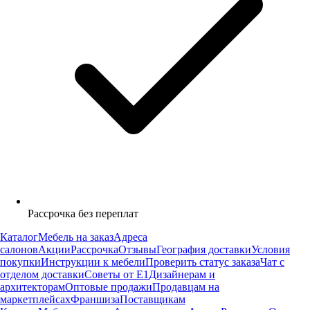
Рассрочка без переплат
Каталог
Мебель на заказ
Адреса
салонов
Акции
Рассрочка
Отзывы
География доставки
Условия
покупки
Инструкции к мебели
Проверить статус заказа
Чат с
отделом доставки
Советы от Е1
Дизайнерам и
архитекторам
Оптовые продажи
Продавцам на
маркетплейсах
Франшиза
Поставщикам