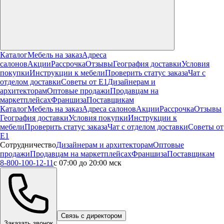
Каталог
Мебель на заказ
Адреса
салонов
Акции
Рассрочка
Отзывы
География доставки
Условия
покупки
Инструкции к мебели
Проверить статус заказа
Чат с
отделом доставки
Советы от Е1
Дизайнерам и
архитекторам
Оптовые продажи
Продавцам на
маркетплейсах
Франшиза
Поставщикам
Каталог
Мебель на заказ
Адреса салонов
Акции
Рассрочка
Отзывы
География доставки
Условия покупки
Инструкции к
мебели
Проверить статус заказа
Чат с отделом доставки
Советы от
Е1
Сотрудничество
Дизайнерам и архитекторам
Оптовые
продажи
Продавцам на маркетплейсах
Франшиза
Поставщикам
8-800-100-12-11
с 07:00 до 20:00 мск
Связь с директором
Заказать звонок