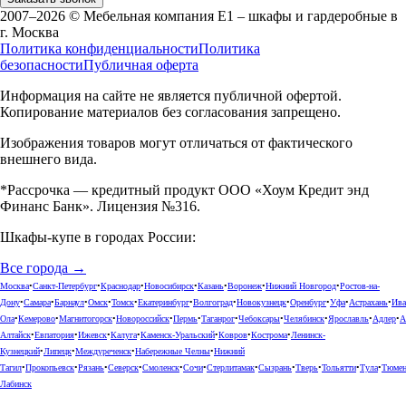
2007–2026 © Мебельная компания Е1 – шкафы и гардеробные в
г.
Москва
Политика конфиденциальности
Политика
безопасности
Публичная оферта
Информация на сайте не является публичной офертой.
Копирование материалов без согласования запрещено.
Изображения товаров могут отличаться от фактического
внешнего вида.
*Рассрочка — кредитный продукт ООО «Хоум Кредит энд
Финанс Банк». Лицензия №316.
Шкафы-купе в городах России:
Все города →
Москва
•
Санкт-Петербург
•
Краснодар
•
Новосибирск
•
Казань
•
Воронеж
•
Нижний Новгород
•
Ростов-на-
Дону
•
Самара
•
Барнаул
•
Омск
•
Томск
•
Екатеринбург
•
Волгоград
•
Новокузнецк
•
Оренбург
•
Уфа
•
Астрахань
•
Ива
Ола
•
Кемерово
•
Магнитогорск
•
Новороссийск
•
Пермь
•
Таганрог
•
Чебоксары
•
Челябинск
•
Ярославль
•
Адлер
•
А
Алтайск
•
Евпатория
•
Ижевск
•
Калуга
•
Каменск-Уральский
•
Ковров
•
Кострома
•
Ленинск-
Кузнецкий
•
Липецк
•
Междуреченск
•
Набережные Челны
•
Нижний
Тагил
•
Прокопьевск
•
Рязань
•
Северск
•
Смоленск
•
Сочи
•
Стерлитамак
•
Сызрань
•
Тверь
•
Тольятти
•
Тула
•
Тюме
Лабинск