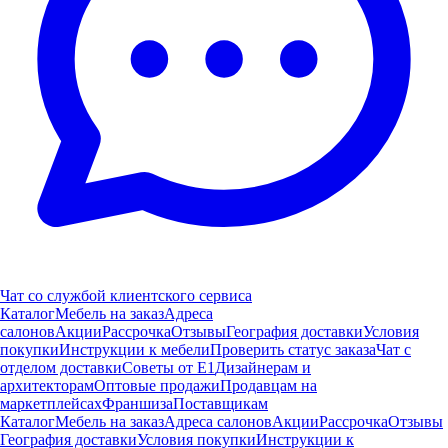
Чат со службой клиентского сервиса
Каталог
Мебель на заказ
Адреса
салонов
Акции
Рассрочка
Отзывы
География доставки
Условия
покупки
Инструкции к мебели
Проверить статус заказа
Чат с
отделом доставки
Советы от Е1
Дизайнерам и
архитекторам
Оптовые продажи
Продавцам на
маркетплейсах
Франшиза
Поставщикам
Каталог
Мебель на заказ
Адреса салонов
Акции
Рассрочка
Отзывы
География доставки
Условия покупки
Инструкции к