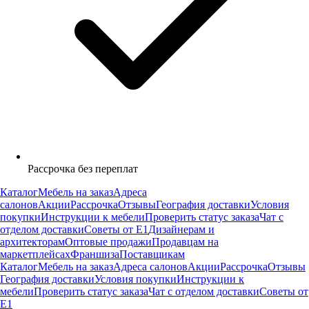
Рассрочка без переплат
Каталог
Мебель на заказ
Адреса
салонов
Акции
Рассрочка
Отзывы
География доставки
Условия
покупки
Инструкции к мебели
Проверить статус заказа
Чат с
отделом доставки
Советы от Е1
Дизайнерам и
архитекторам
Оптовые продажи
Продавцам на
маркетплейсах
Франшиза
Поставщикам
Каталог
Мебель на заказ
Адреса салонов
Акции
Рассрочка
Отзывы
География доставки
Условия покупки
Инструкции к
мебели
Проверить статус заказа
Чат с отделом доставки
Советы от
Е1