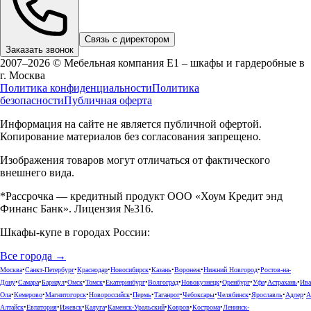
Связь с директором
Заказать звонок
2007–2026 © Мебельная компания Е1 – шкафы и гардеробные в
г.
Москва
Политика конфиденциальности
Политика
безопасности
Публичная оферта
Информация на сайте не является публичной офертой.
Копирование материалов без согласования запрещено.
Изображения товаров могут отличаться от фактического
внешнего вида.
*Рассрочка — кредитный продукт ООО «Хоум Кредит энд
Финанс Банк». Лицензия №316.
Шкафы-купе в городах России:
Все города →
Москва
•
Санкт-Петербург
•
Краснодар
•
Новосибирск
•
Казань
•
Воронеж
•
Нижний Новгород
•
Ростов-на-
Дону
•
Самара
•
Барнаул
•
Омск
•
Томск
•
Екатеринбург
•
Волгоград
•
Новокузнецк
•
Оренбург
•
Уфа
•
Астрахань
•
Ива
Ола
•
Кемерово
•
Магнитогорск
•
Новороссийск
•
Пермь
•
Таганрог
•
Чебоксары
•
Челябинск
•
Ярославль
•
Адлер
•
А
Алтайск
•
Евпатория
•
Ижевск
•
Калуга
•
Каменск-Уральский
•
Ковров
•
Кострома
•
Ленинск-