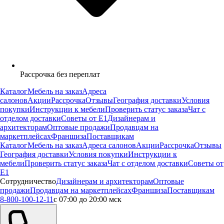
Рассрочка без переплат
Каталог
Мебель на заказ
Адреса
салонов
Акции
Рассрочка
Отзывы
География доставки
Условия
покупки
Инструкции к мебели
Проверить статус заказа
Чат с
отделом доставки
Советы от Е1
Дизайнерам и
архитекторам
Оптовые продажи
Продавцам на
маркетплейсах
Франшиза
Поставщикам
Каталог
Мебель на заказ
Адреса салонов
Акции
Рассрочка
Отзывы
География доставки
Условия покупки
Инструкции к
мебели
Проверить статус заказа
Чат с отделом доставки
Советы от
Е1
Сотрудничество
Дизайнерам и архитекторам
Оптовые
продажи
Продавцам на маркетплейсах
Франшиза
Поставщикам
8-800-100-12-11
с 07:00 до 20:00 мск