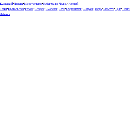
Кузнецкий
•
Липецк
•
Междуреченск
•
Набережные Челны
•
Нижний
Тагил
•
Прокопьевск
•
Рязань
•
Северск
•
Смоленск
•
Сочи
•
Стерлитамак
•
Сызрань
•
Тверь
•
Тольятти
•
Тула
•
Тюме
Лабинск