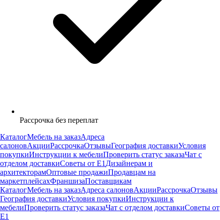
Рассрочка без переплат
Каталог
Мебель на заказ
Адреса
салонов
Акции
Рассрочка
Отзывы
География доставки
Условия
покупки
Инструкции к мебели
Проверить статус заказа
Чат с
отделом доставки
Советы от Е1
Дизайнерам и
архитекторам
Оптовые продажи
Продавцам на
маркетплейсах
Франшиза
Поставщикам
Каталог
Мебель на заказ
Адреса салонов
Акции
Рассрочка
Отзывы
География доставки
Условия покупки
Инструкции к
мебели
Проверить статус заказа
Чат с отделом доставки
Советы от
Е1