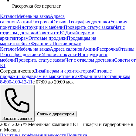
Рассрочка без переплат
Каталог
Мебель на заказ
Адреса
салонов
Акции
Рассрочка
Отзывы
География доставки
Условия
покупки
Инструкции к мебели
Проверить статус заказа
Чат с
отделом доставки
Советы от Е1
Дизайнерам и
архитекторам
Оптовые продажи
Продавцам на
маркетплейсах
Франшиза
Поставщикам
Каталог
Мебель на заказ
Адреса салонов
Акции
Рассрочка
Отзывы
География доставки
Условия покупки
Инструкции к
мебели
Проверить статус заказа
Чат с отделом доставки
Советы от
Е1
Сотрудничество
Дизайнерам и архитекторам
Оптовые
продажи
Продавцам на маркетплейсах
Франшиза
Поставщикам
8-800-100-12-11
с 07:00 до 20:00 мск
Связь с директором
Заказать звонок
2007–2026 © Мебельная компания Е1 – шкафы и гардеробные в
г.
Москва
Политика конфиденциальности
Политика