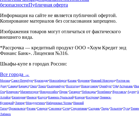
безопасности
Публичная оферта
Информация на сайте не является публичной офертой.
Копирование материалов без согласования запрещено.
Изображения товаров могут отличаться от фактического
внешнего вида.
*Рассрочка — кредитный продукт ООО «Хоум Кредит энд
Финанс Банк». Лицензия №316.
Шкафы-купе в городах России:
Все города →
Москва
•
Санкт-Петербург
•
Краснодар
•
Новосибирск
•
Казань
•
Воронеж
•
Нижний Новгород
•
Ростов-на-
Дону
•
Самара
•
Барнаул
•
Омск
•
Томск
•
Екатеринбург
•
Волгоград
•
Новокузнецк
•
Оренбург
•
Уфа
•
Астрахань
•
Ива
Ола
•
Кемерово
•
Магнитогорск
•
Новороссийск
•
Пермь
•
Таганрог
•
Чебоксары
•
Челябинск
•
Ярославль
•
Адлер
•
А
Алтайск
•
Евпатория
•
Ижевск
•
Калуга
•
Каменск-Уральский
•
Ковров
•
Кострома
•
Ленинск-
Кузнецкий
•
Липецк
•
Междуреченск
•
Набережные Челны
•
Нижний
Тагил
•
Прокопьевск
•
Рязань
•
Северск
•
Смоленск
•
Сочи
•
Стерлитамак
•
Сызрань
•
Тверь
•
Тольятти
•
Тула
•
Тюме
Лабинск