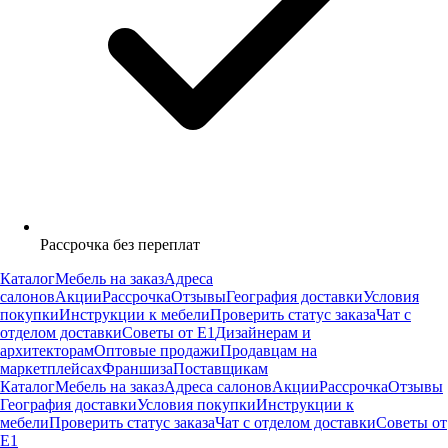
Рассрочка без переплат
Каталог
Мебель на заказ
Адреса
салонов
Акции
Рассрочка
Отзывы
География доставки
Условия
покупки
Инструкции к мебели
Проверить статус заказа
Чат с
отделом доставки
Советы от Е1
Дизайнерам и
архитекторам
Оптовые продажи
Продавцам на
маркетплейсах
Франшиза
Поставщикам
Каталог
Мебель на заказ
Адреса салонов
Акции
Рассрочка
Отзывы
География доставки
Условия покупки
Инструкции к
мебели
Проверить статус заказа
Чат с отделом доставки
Советы от
Е1