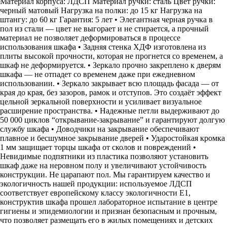
Материал корпуса: ЛДСП Материал ручки: сталь Цвет ручки:
черный матовый Нагрузка на полки: до 15 кг Нагрузка на
штангу: до 60 кг Гарантия: 5 лет • Элегантная черная ручка в
пол из стали — цвет не выгорает и не стирается, а прочный
материал не позволяет деформироваться в процессе
использования шкафа • Задняя стенка ХДФ изготовлена из
плиты высокой прочности, которая не прогнется со временем, а
шкаф не деформируется. • Зеркало прочно закреплено к дверям
шкафа — не отпадет со временем даже при ежедневном
использовании. • Зеркало закрывает всю площадь фасада — от
края до края, без зазоров, рамок и отступов. Это создаёт эффект
цельной зеркальной поверхности и усиливает визуальное
расширение пространства. • Надежные петли выдерживают до
50 000 циклов “открывание-закрывание” и гарантируют долгую
службу шкафа • Доводчики на закрывание обеспечивают
плавное и бесшумное закрывание дверей • Ударостойкая кромка
1 мм защищает торцы шкафа от сколов и повреждений •
Невидимые подпятники из пластика позволяют установить
шкаф даже на неровном полу и увеличивают устойчивость
конструкции. Не царапают пол. Мы гарантируем качество и
экологичность нашей продукции: используемое ЛДСП
соответствует европейскому классу экологичности Е1,
конструктив шкафа прошел лабораторное испытание в центре
гигиены и эпидемиологии и признан безопасным и прочным,
что позволяет размещать его в жилых помещениях и детских