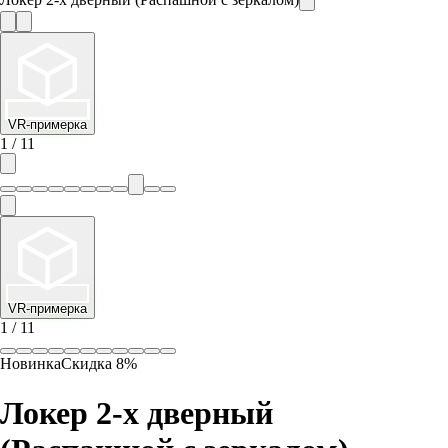
VR-примерка
1
/
11
VR-примерка
1
/
11
Новинка
Скидка
8
%
Локер 2-х дверный