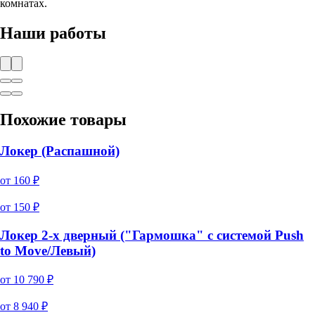
комнатах.
Наши работы
Похожие товары
Локер (Распашной)
от
160
₽
от
150
₽
Локер 2-х дверный ("Гармошка" с системой Push
to Move/Левый)
от
10 790
₽
от
8 940
₽