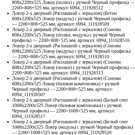
808х2200х525 Локер (полки) с ручкой Черный профиль)
—
2200
×
808
×
525
мм, артикул:
6994_111928512
Локер 2-х дверный (Распашной с зеркалом) (Бетон
808х2200х525 Локер (модуль) с ручкой Черный профиль)
—
2200
×
808
×
525
мм, артикул:
6994_111928509
Локер 2-х дверный (Распашной с зеркалом) (Сонома
808х2200х525 Локер (полки, модуль) с ручкой Черный
профиль)
—
2200
×
808
×
525
мм, артикул:
6994_111928516
Локер 2-х дверный (Распашной с зеркалом) (Сонома
808х2200х525 Локер (модуль) с ручкой Черный профиль)
—
2200
×
808
×
525
мм, артикул:
6994_111928510
Локер 2-х дверный (Распашной с зеркалом) (Сонома
808х2200х525 Локер (полки) с ручкой Черный профиль)
—
2200
×
808
×
525
мм, артикул:
6994_111928513
Локер 2-х дверный (Распашной с зеркалом) (Сонома
808х2200х525 Локер (базовая компоновка) с ручкой
Черный профиль)
—
2200
×
808
×
525
мм, артикул:
6994_111928507
Локер 2-х дверный (Распашной с зеркалом) (Белый снег
1008х2200х525 Локер (базовая компоновка) с ручкой
Черный профиль)
—
2200
×
1008
×
525
мм, артикул:
6994_111928517
Локер 2-х дверный (Распашной с зеркалом) (Белый снег
1008х2200х525 Локер (модуль) с ручкой Черный профиль)
—
2200
×
1008
×
525
мм, артикул:
6994_111928520