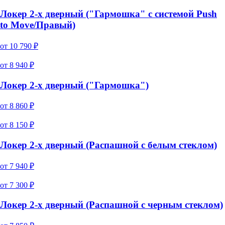
Локер 2-х дверный ("Гармошка" с системой Push
to Move/Правый)
от
10 790
₽
от
8 940
₽
Локер 2-х дверный ("Гармошка")
от
8 860
₽
от
8 150
₽
Локер 2-х дверный (Распашной с белым стеклом)
от
7 940
₽
от
7 300
₽
Локер 2-х дверный (Распашной с черным стеклом)