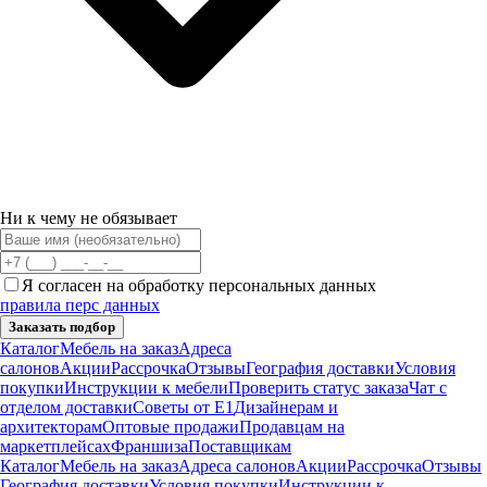
Ни к чему не обязывает
Я согласен на обработку персональных данных
правила перс данных
Заказать подбор
Каталог
Мебель на заказ
Адреса
салонов
Акции
Рассрочка
Отзывы
География доставки
Условия
покупки
Инструкции к мебели
Проверить статус заказа
Чат с
отделом доставки
Советы от Е1
Дизайнерам и
архитекторам
Оптовые продажи
Продавцам на
маркетплейсах
Франшиза
Поставщикам
Каталог
Мебель на заказ
Адреса салонов
Акции
Рассрочка
Отзывы
География доставки
Условия покупки
Инструкции к